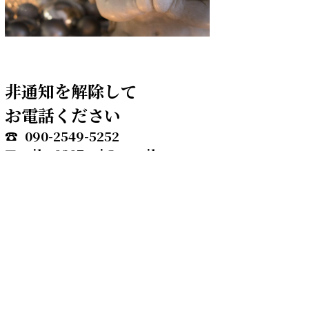
非通知を解除して
お電話ください
☎ 090-2549-5252
✉yuika0307spi@gmail.com
お申し込みは
ネット・メールから
24時間お受けしています。
Copyright(c)2021www.yuika-
amane-11.com All Rights Reserved.