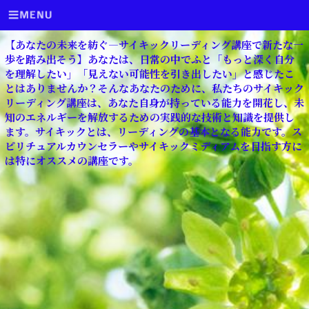
【あなたの未来を紡ぐ―サイキックリーディング講座で新たな一
歩を踏み出そう】あなたは、日常の中でふと「もっと深く自分
を理解したい」「見えない可能性を引き出したい」と感じたこ
とはありませんか？そんなあなたのために、私たちのサイキック
リーディング講座は、あなた自身が持っている能力を開花し、未
知のエネルギーを解放するための実践的な技術と知識を提供し
ます。サイキックとは、リーディングの基本となる能力です。ス
ピリチュアルカウンセラーやサイキックミディアムを目指す方に
は特にオススメの講座です。