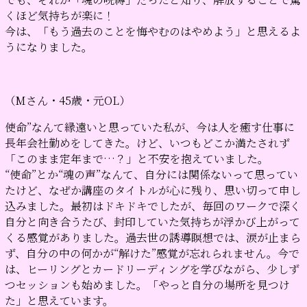
くほど気持ちが楽に！
今は、「もう過去のことを悔やむのはやめよう」と思えるよ
うになりました。
（Mさん・45歳・元OL）
使命”なんて縁遠いと思っていた私が、今は人を癒す仕事に
長年会社勤めをしてきた。けど、いつもどこか満たされず
「このまま定年まで…？」と不安を抱えていました。
“使命”とか“魂の声”なんて、自分には関係ないって思ってい
たけど、なぜか講座のタイトルが心に残り、思い切って申し
込みました。
最初はドキドキでしたが、毎回のワークで深く
自分と向き合うたび、封印していた気持ちが浮かび上がって
くる感覚がありました。
過去世の誘導瞑想では、涙が止まら
ず、自分の中の何かが“解けた”感覚が忘れられません。
今で
は、ヒーリングとカードリーディングを学びながら、少しず
つセッションも始めました。
「やっと自分の場所を見つけ
た」と思えています。