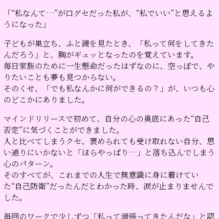
「“私なんて…”が口グセだった私が、“私でいい”と思えるよ
うになった」
子どもが巣立ち、ふと鏡を見たとき、「私って何をしてきた
んだろう」と、胸がギュッとなったのを覚えています。
毎日家族のために一生懸命だったはずなのに、空っぽで、や
りたいことも夢も見つからない。
そのくせ、「でも私なんかに何ができるの？」が、いつも心
のどこかにありました。
マインドリリースで初めて、自分の心の奥底にあった“自己
否定”に気づくことができました。
人と比べてしまうクセ、褒められても受け取れない自分、思
い通りにいかないと「ほらやっぱり…」と落ち込んでしまう
心のパターン。
そのすべてが、これまでの人生で無意識に身に着けてい
た“自己防衛”だったんだとわかった時、涙が止まりませんで
した。
毎回のワークで少しずつ「私って頑張ってきたんだな」と認