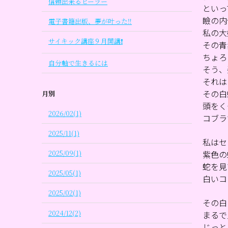
信頼出来るヒーラー
といっ
瞼の内
電子書籍出版、夢が叶った‼
私の大
サイキック講座９月開講❗
その青
ちょろ
自分軸で生きるには
そう、
それは
その白
月別
頭をく
2026/02(1)
コブラ
2025/11(1)
私はセ
紫色の
2025/09(1)
蛇を見
2025/05(1)
白いコ
2025/02(1)
その白
2024/12(2)
まるで
じっと