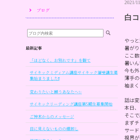
2021/11
ブログ
白コ
やっと
暑がり
最新記事
ここ数
「ほどなく、お別れです」を観て
暑いんで
今も外
サイキックミディアム講座サイキック編受講生募
薄手の
集始まりました❗
袖まく
変わりたいと願うあなたへ✨
話は変
サイキックリーディング講座第5期生募集開始
本日、
そこで
ご神木からのメッセージ
まずチ
目に見えないものの棚卸し
サード
視界が