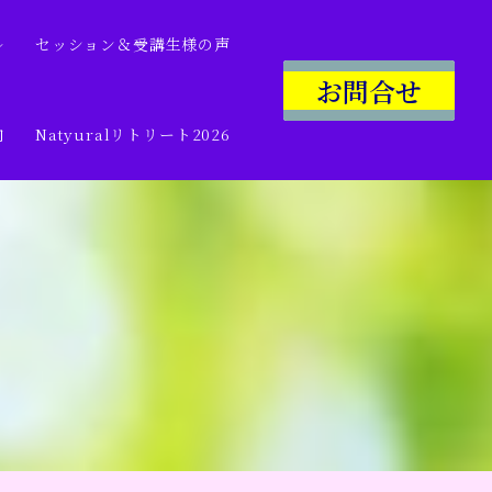
ル
セッション＆受講生様の声
お問合せ
内
Natyuralリトリート2026