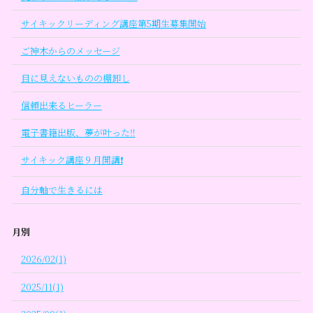
サイキックリーディング講座第5期生募集開始
ご神木からのメッセージ
目に見えないものの棚卸し
信頼出来るヒーラー
電子書籍出版、夢が叶った‼
サイキック講座９月開講❗
自分軸で生きるには
月別
2026/02(1)
2025/11(1)