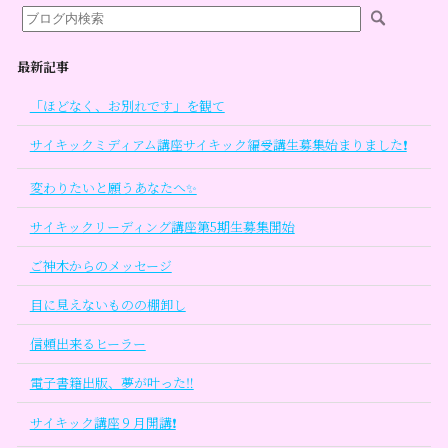
最新記事
「ほどなく、お別れです」を観て
サイキックミディアム講座サイキック編受講生募集始まりました❗
変わりたいと願うあなたへ✨
サイキックリーディング講座第5期生募集開始
ご神木からのメッセージ
目に見えないものの棚卸し
信頼出来るヒーラー
電子書籍出版、夢が叶った‼
サイキック講座９月開講❗