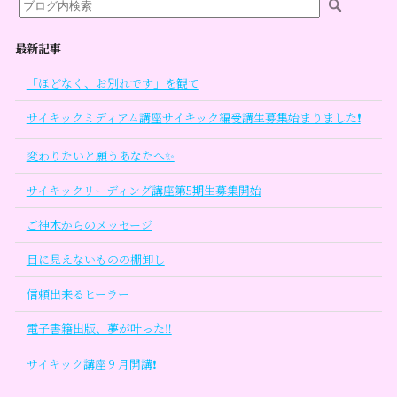
最新記事
「ほどなく、お別れです」を観て
サイキックミディアム講座サイキック編受講生募集始まりました❗
変わりたいと願うあなたへ✨
サイキックリーディング講座第5期生募集開始
ご神木からのメッセージ
目に見えないものの棚卸し
信頼出来るヒーラー
電子書籍出版、夢が叶った‼
サイキック講座９月開講❗