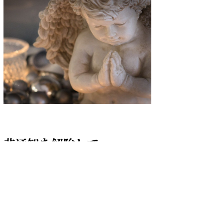
非通知を解除して
お電話ください
☎ 090-2549-5252
✉yuika0307spi@gmail.com
お申し込みは